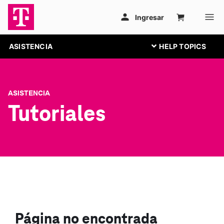
ASISTENCIA
ASISTENCIA
Tutoriales