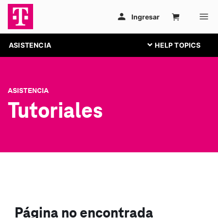
ASISTENCIA
ASISTENCIA
Tutoriales