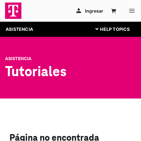
ASISTENCIA
ASISTENCIA
Tutoriales