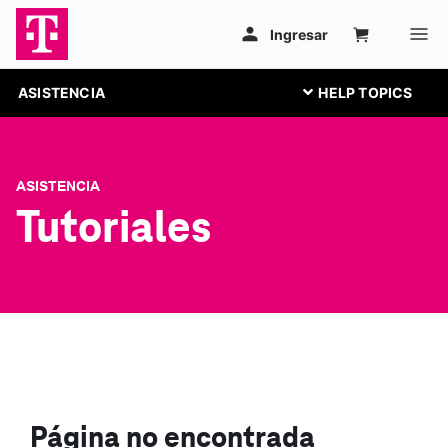
ASISTENCIA
ASISTENCIA
Tutoriales