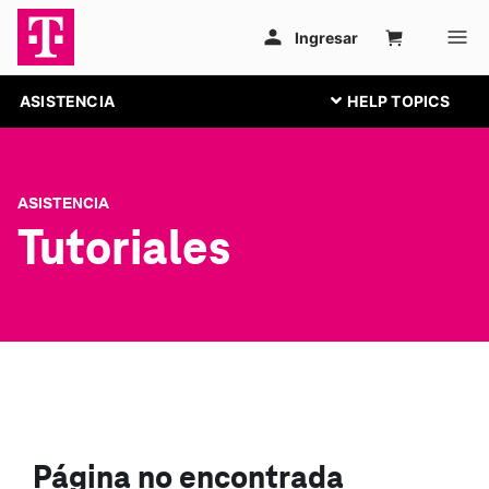
ASISTENCIA
ASISTENCIA
Tutoriales