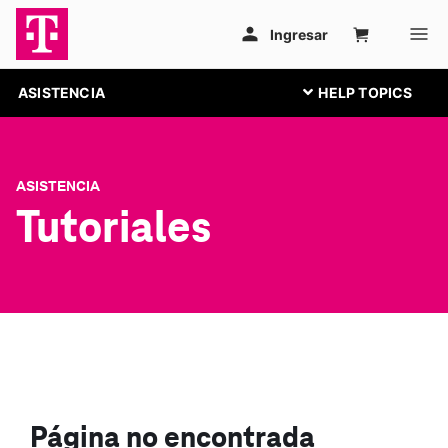
ASISTENCIA
ASISTENCIA
Tutoriales