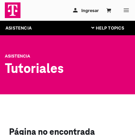
ASISTENCIA
ASISTENCIA
Tutoriales