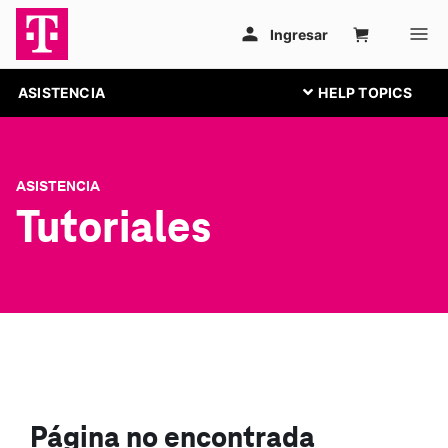
ASISTENCIA
ASISTENCIA
Tutoriales