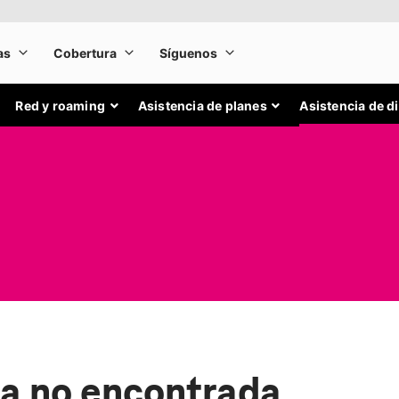
Red y roaming
Asistencia de planes
Asistencia de d