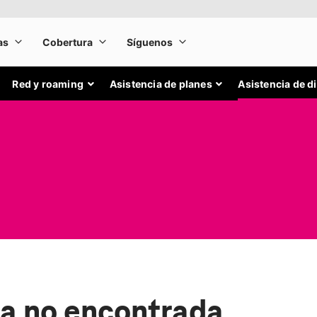
Red y roaming
Asistencia de planes
Asistencia de d