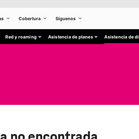
Red y roaming
Asistencia de planes
Asistencia de d