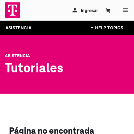
ASISTENCIA
ASISTENCIA
Tutoriales