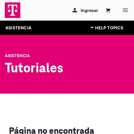
ASISTENCIA
ASISTENCIA
Tutoriales