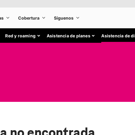
Red y roaming
Asistencia de planes
Asistencia de d