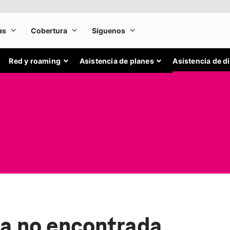
Red y roaming
Asistencia de planes
Asistencia de d