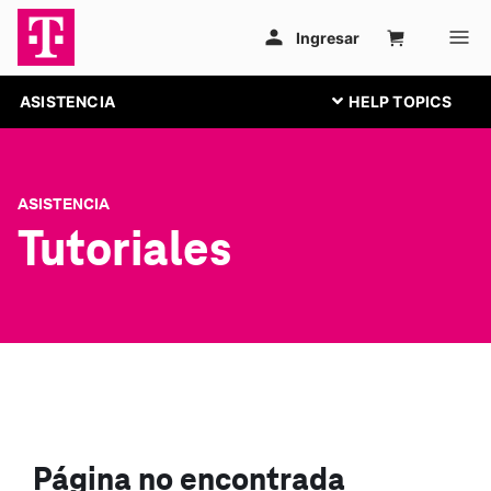
ASISTENCIA
ASISTENCIA
Tutoriales