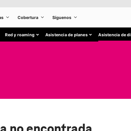
Red y roaming
Asistencia de planes
Asistencia de d