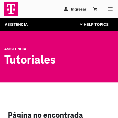
ASISTENCIA
ASISTENCIA
Tutoriales