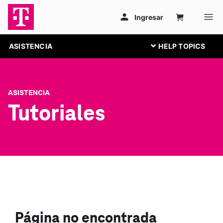
ASISTENCIA
ASISTENCIA
Tutoriales