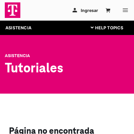
ASISTENCIA
ASISTENCIA
Tutoriales