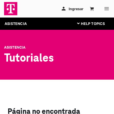
ASISTENCIA
ASISTENCIA
Tutoriales