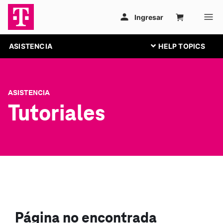
ASISTENCIA
ASISTENCIA
Tutoriales