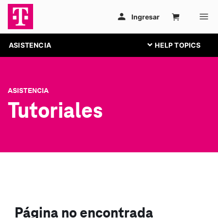
ASISTENCIA
ASISTENCIA
Tutoriales