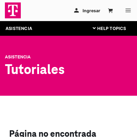
ASISTENCIA
ASISTENCIA
Tutoriales