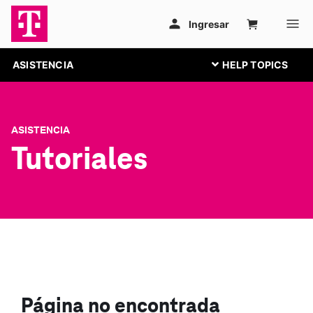
ASISTENCIA
ASISTENCIA
Tutoriales