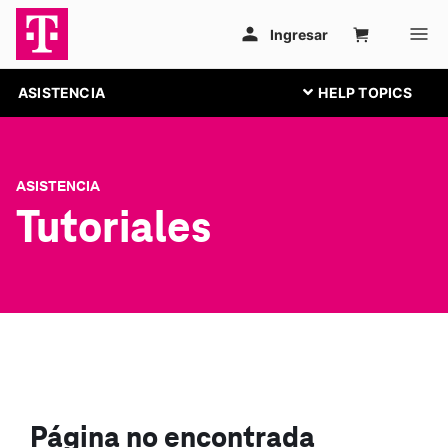
ASISTENCIA
ASISTENCIA
Tutoriales