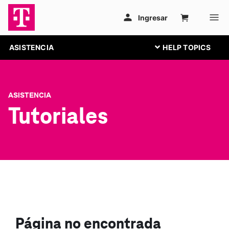
ASISTENCIA
ASISTENCIA
Tutoriales