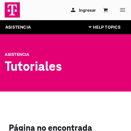
ASISTENCIA
ASISTENCIA
Tutoriales