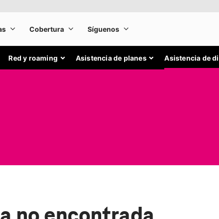
Red y roaming
Asistencia de planes
Asistencia de d