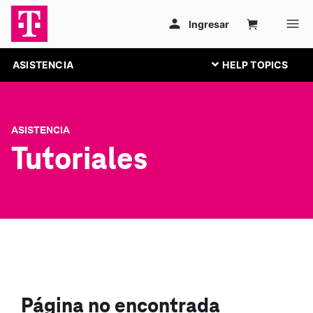
ASISTENCIA
ASISTENCIA
Tutoriales