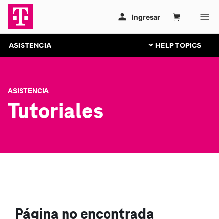
ASISTENCIA
ASISTENCIA
Tutoriales