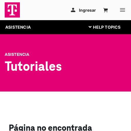
ASISTENCIA
ASISTENCIA
Tutoriales