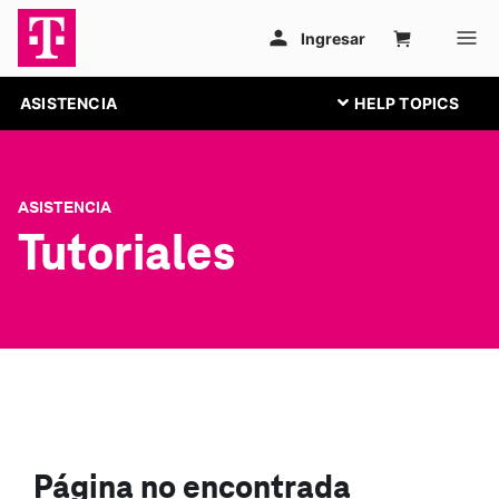
ASISTENCIA
ASISTENCIA
Tutoriales