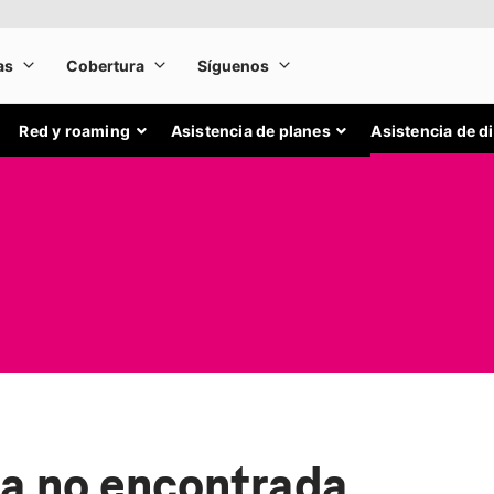
Red y roaming
Asistencia de planes
Asistencia de d