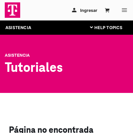
ASISTENCIA
ASISTENCIA
Tutoriales