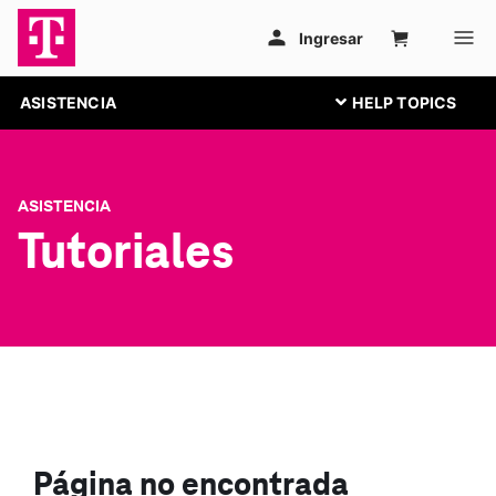
ASISTENCIA
ASISTENCIA
Tutoriales