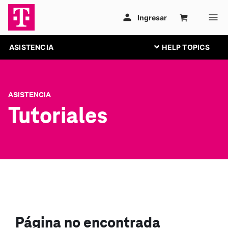
ASISTENCIA
ASISTENCIA
Tutoriales