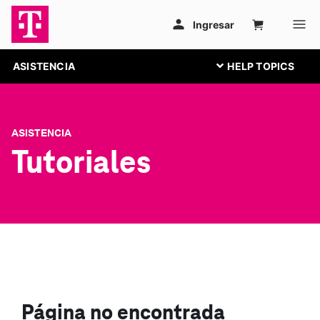
ASISTENCIA
ASISTENCIA
Tutoriales