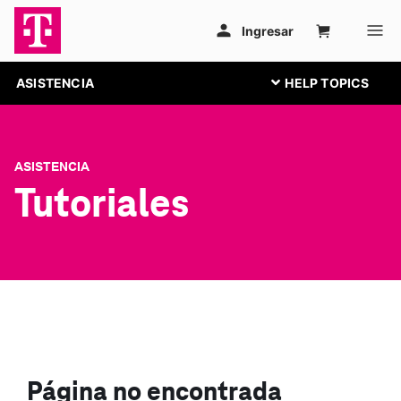
ASISTENCIA
ASISTENCIA
Tutoriales