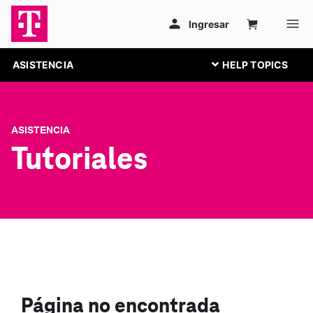
ASISTENCIA
ASISTENCIA
Tutoriales