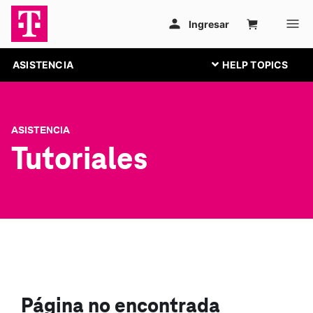
ASISTENCIA
ASISTENCIA
Tutoriales