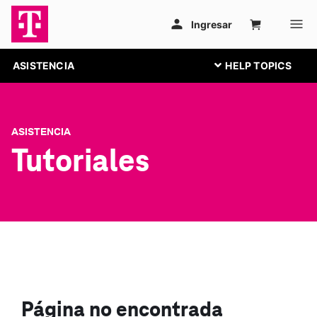
ASISTENCIA
ASISTENCIA
Tutoriales