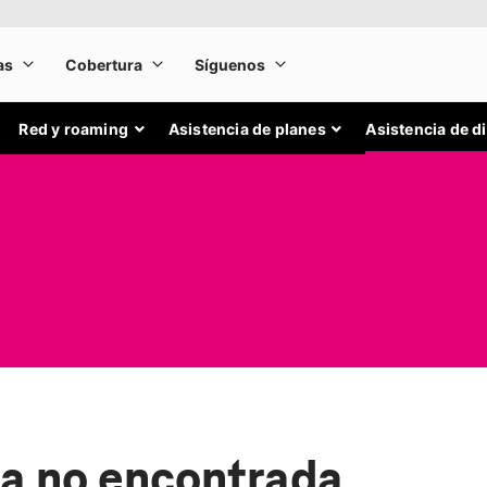
Red y roaming
Asistencia de planes
Asistencia de d