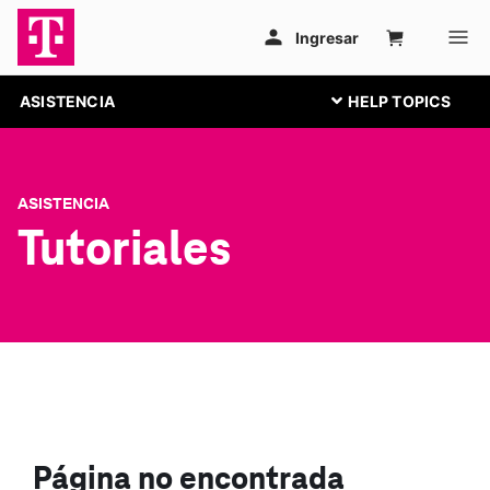
ASISTENCIA
ASISTENCIA
Tutoriales