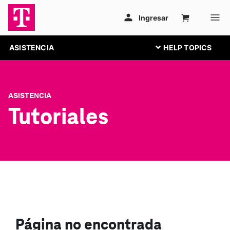
ASISTENCIA
ASISTENCIA
Tutoriales