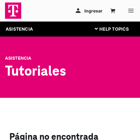
ASISTENCIA
ASISTENCIA
Tutoriales