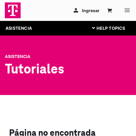
ASISTENCIA
ASISTENCIA
Tutoriales