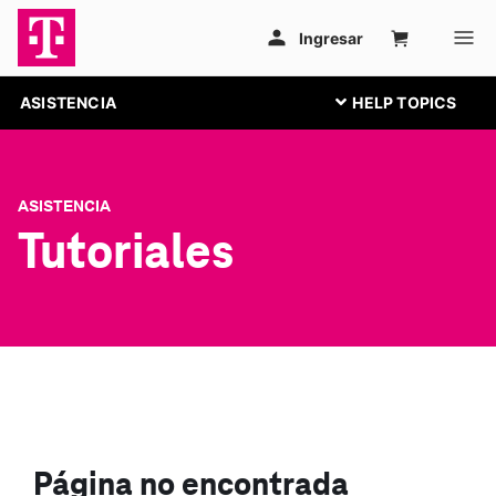
ASISTENCIA
ASISTENCIA
Tutoriales