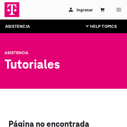
ASISTENCIA
ASISTENCIA
Tutoriales