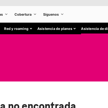
Red y roaming
Asistencia de planes
Asistencia de d